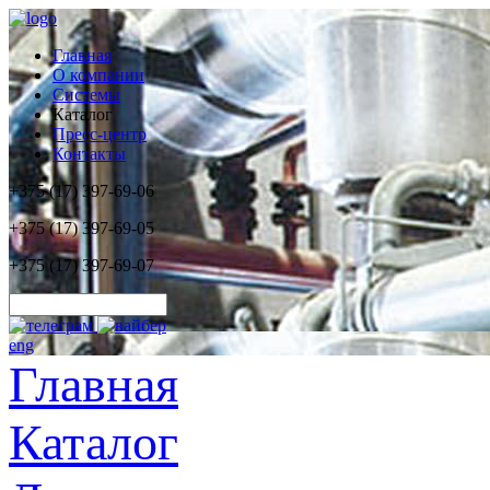
Главная
О компании
Системы
Каталог
Пресс-центр
Контакты
+375 (17) 397-69-06
+375 (17) 397-69-05
+375 (17) 397-69-07
eng
Главная
Каталог