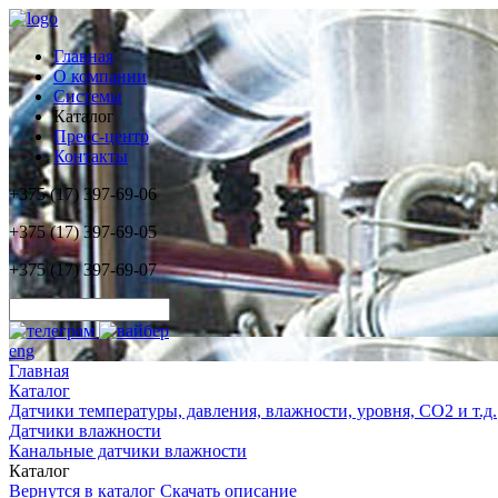
Главная
О компании
Системы
Каталог
Пресс-центр
Контакты
+375 (17) 397-69-06
+375 (17) 397-69-05
+375 (17) 397-69-07
eng
Главная
Каталог
Датчики температуры, давления, влажности, уровня, CO2 и т.д.
Датчики влажности
Канальные датчики влажности
Каталог
Вернутся в каталог
Скачать описание