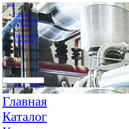
Главная
О компании
Системы
Каталог
Пресс-центр
Контакты
+375 (17) 397-69-06
+375 (17) 397-69-05
+375 (17) 397-69-07
eng
Главная
Каталог