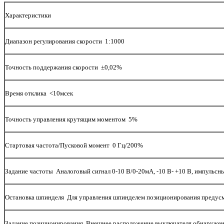
Характеристики
Диапазон регулирования скорости 1:1000
Точность поддержания скорости ±0,02%
Время отклика <10мсек
Точность управления крутящим моментом 5%
Стартовая частота/Пусковой момент 0 Гц/200%
Задание частоты Аналоговый сигнал 0-10 В/0-20мА, -10 В- +10 В, импульсны
Остановка шпинделя Для управления шпинделем позиционирования предусмо
Задание позиционирования Внешнее расположение выключателя обнаружени