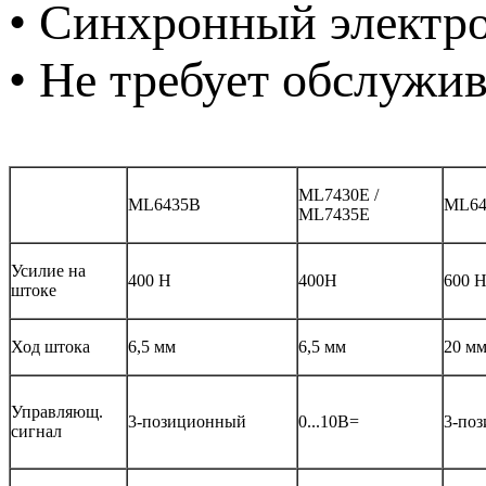
• Синхронный электро
• Не требует обслужи
ML7430E /
ML6435B
ML64
ML7435E
Усилие на
400 Н
400Н
600 
штоке
Ход штока
6,5 мм
6,5 мм
20 м
Управляющ.
3-позиционный
0...10В=
3-по
сигнал