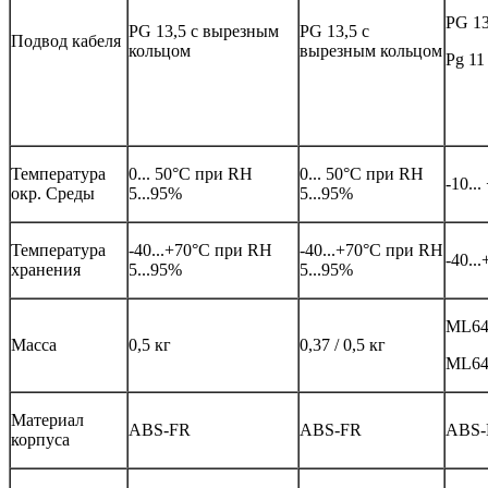
PG 13
PG 13,5 с вырезным
PG 13,5 с
Подвод кабеля
кольцом
вырезным кольцом
Pg 11
Температура
0... 50°C при RH
0... 50°C при RH
-10..
окр. Среды
5...95%
5...95%
Температура
-40...+70°C при RH
-40...+70°C при RH
-40..
хранения
5...95%
5...95%
ML642
Масса
0,5 кг
0,37 / 0,5 кг
ML642
Материал
ABS-FR
ABS-FR
ABS-
корпуса