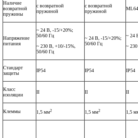
Наличие
с возвратной
с возвратной
возвратной
ML642
пружиной
пружиной
пружины
~ 24 В, -15/+20%;
50/60 Гц
~ 24 
Напряжение
~ 24 В, -15/+20%;
питания
50/60 Гц
~ 230 В, +10/-15%,
~ 230
50/60 Гц
Стандарт
IP54
IP54
IP54
защиты
Класс
II
II
II
изоляции
2
2
Клеммы
1,5 мм
1,5 мм
1,5 м