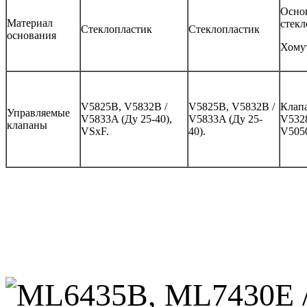
Основ
Материал
стек
Стеклопластик
Стеклопластик
основания
Хомут
V5825B, V5832B /
V5825B, V5832B /
Клапа
Управляемые
V5833A (Ду 25-40),
V5833A (Ду 25-
V5328
клапаны
VSxF.
40).
V505