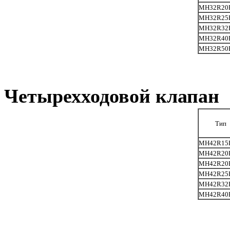
MH32R20
MH32R25
MH32R32
MH32R40
MH32R50
Четырехходовой клапан
Тип
MH42R15
MH42R20
MH42R20
MH42R25
MH42R32
MH42R40