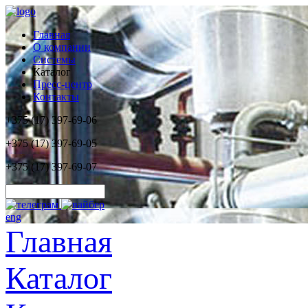
Главная
О компании
Системы
Каталог
Пресс-центр
Контакты
+375 (17) 397-69-06
+375 (17) 397-69-05
+375 (17) 397-69-07
eng
Главная
Каталог